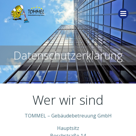
Zum
Inhalt
springen
Datenschutzerklärung
Wer wir sind
TOMMEL – Gebäudebetreuung GmbH
Hauptsitz
Boschstraße 14