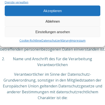
Daten zu verarbeiten.
Dienste verwalten
k) Einwilligung
Akzeptieren
Einwilligung ist jede von der betroffenen Person freiwillig
für den bestimmten Fall in informierter Weise und
Ablehnen
unmissverständlich abgegebene Willensbekundung in
Form einer Erklärung oder einer sonstigen eindeutigen
Einstellungen ansehen
bestätigenden Handlung, mit der die betroffene Person zu
Cookie-Richtlinie
Datenschutzerklärung
Impressum
verstehen gibt, dass sie mit der Verarbeitung der sie
betreffenden personenbezogenen Daten einverstanden ist.
Name und Anschrift des für die Verarbeitung
Verantwortlichen
Verantwortlicher im Sinne der Datenschutz-
Grundverordnung, sonstiger in den Mitgliedstaaten der
Europäischen Union geltenden Datenschutzgesetze und
anderer Bestimmungen mit datenschutzrechtlichem
Charakter ist die: