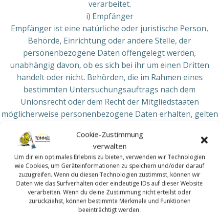
verarbeitet.
i) Empfänger
Empfänger ist eine natürliche oder juristische Person,
Behörde, Einrichtung oder andere Stelle, der
personenbezogene Daten offengelegt werden,
unabhängig davon, ob es sich bei ihr um einen Dritten
handelt oder nicht. Behörden, die im Rahmen eines
bestimmten Untersuchungsauftrags nach dem
Unionsrecht oder dem Recht der Mitgliedstaaten
möglicherweise personenbezogene Daten erhalten, gelten
jedoch nicht als Empfänger.
Cookie-Zustimmung
j) Dritter
verwalten
Dritter ist eine natürliche oder juristische Person, Behörde,
Um dir ein optimales Erlebnis zu bieten, verwenden wir Technologien
Einrichtung oder andere Stelle außer der betroffenen
wie Cookies, um Geräteinformationen zu speichern und/oder darauf
Person, dem Verantwortlichen, dem Auftragsverarbeiter
zuzugreifen. Wenn du diesen Technologien zustimmst, können wir
Daten wie das Surfverhalten oder eindeutige IDs auf dieser Website
und den Personen, die unter der unmittelbaren
verarbeiten. Wenn du deine Zustimmung nicht erteilst oder
Verantwortung des Verantwortlichen oder des
zurückziehst, können bestimmte Merkmale und Funktionen
beeinträchtigt werden.
Auftragsverarbeiters befugt sind, die personenbezogenen